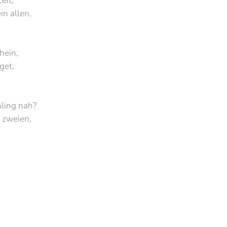
eit,
in allen,
hein,
get,
hling nah?
 zweien,