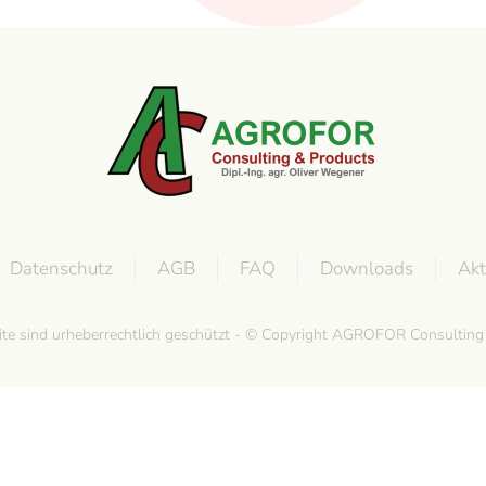
Datenschutz
AGB
FAQ
Downloads
Akt
site sind urheberrechtlich geschützt - © Copyright AGROFOR Consultin