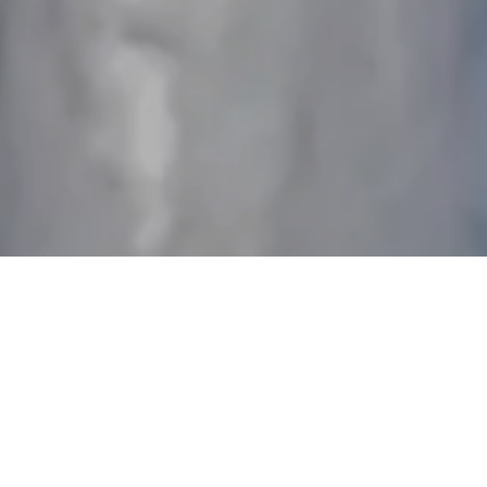
Unser Artenschutzhaus
Unsere Artenschutzhäuser sind für verschiedene
Vogel- und Fledermausarten konzipiert. Man kann die
Brutkammern und Quartiere nach Wunsch kombinieren
und so an Ihr Projekt anpassen.