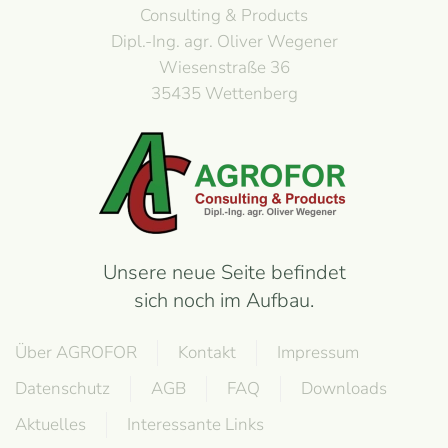
Consulting & Products
Dipl.-Ing. agr. Oliver Wegener
Wiesenstraße 36
35435 Wettenberg
Unsere neue Seite befindet
sich noch im Aufbau.
Über AGROFOR
Kontakt
Impressum
Datenschutz
AGB
FAQ
Downloads
Aktuelles
Interessante Links