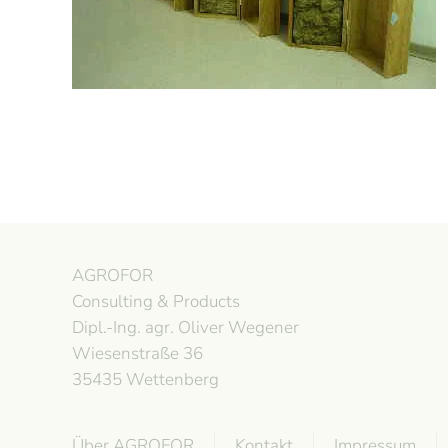
AGROFOR
Consulting & Products
Dipl.-Ing. agr. Oliver Wegener
Wiesenstraße 36
35435 Wettenberg
Über AGROFOR
Kontakt
Impressum