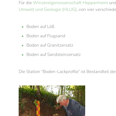
Für die
Winzereigenossenschaft Heppenheim
und
Umwelt und Geologie (HLUG)
, von vier verschied
Boden auf Löß
Boden auf Flugsand
Boden auf Granitzersatz
Boden auf Sandsteinzersatz
Die Station “Boden-Lackprofile” ist Bestandteil d