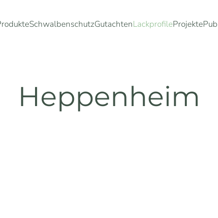
Produkte
Schwalbenschutz
Gutachten
Lackprofile
Projekte
Pub
Heppenheim