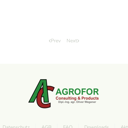
Prev
Next
Datenschutz
AGB
FAQ
Downloads
Akt