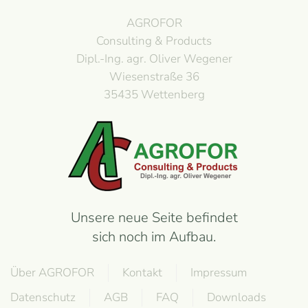
AGROFOR
Consulting & Products
Dipl.-Ing. agr. Oliver Wegener
Wiesenstraße 36
35435 Wettenberg
Unsere neue Seite befindet
sich noch im Aufbau.
Über AGROFOR
Kontakt
Impressum
Datenschutz
AGB
FAQ
Downloads