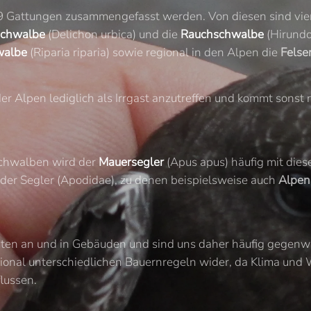
 Gattungen zusammengefasst werden. Von diesen sind vier 
schwalbe
(Delichon urbica) und die
Rauchschwalbe
(Hirundo
walbe
(Riparia riparia) sowie regional in den Alpen die
Fels
der Alpen lediglich als Irrgast anzutreffen und kommt sonst
Schwalben wird der
Mauersegler
(Apus apus) häufig mit diese
der Segler (Apodidae), zu denen beispielsweise auch
Alpen
en an und in Gebäuden und sind uns daher häufig gegenwär
regional unterschiedlichen Bauernregeln wider, da Klima und
lussen.