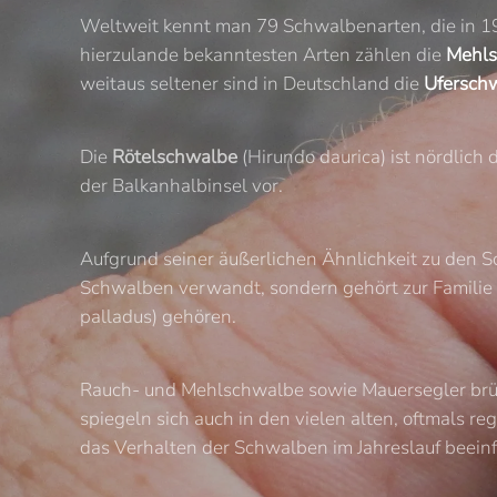
Weltweit kennt man 79 Schwalbenarten, die in 19
hierzulande bekanntesten Arten zählen die
Mehl
weitaus seltener sind in Deutschland die
Ufersch
Die
Rötelschwalbe
(Hirundo daurica) ist nördlich 
der Balkanhalbinsel vor.
Aufgrund seiner äußerlichen Ähnlichkeit zu den 
Schwalben verwandt, sondern gehört zur Familie 
palladus) gehören.
Rauch- und Mehlschwalbe sowie Mauersegler brüt
spiegeln sich auch in den vielen alten, oftmals 
das Verhalten der Schwalben im Jahreslauf beeinf