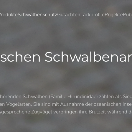
Produkte
Schwalbenschutz
Gutachten
Lackprofile
Projekte
Pub
ischen Schwalbenar
ehörenden Schwalben (Familie Hirundinidae) zählen als Sie
ten Vogelarten. Sie sind mit Ausnahme der ozeanischen Inse
usgesprochene Zugvögel verbringen ihre Brutzeit während 