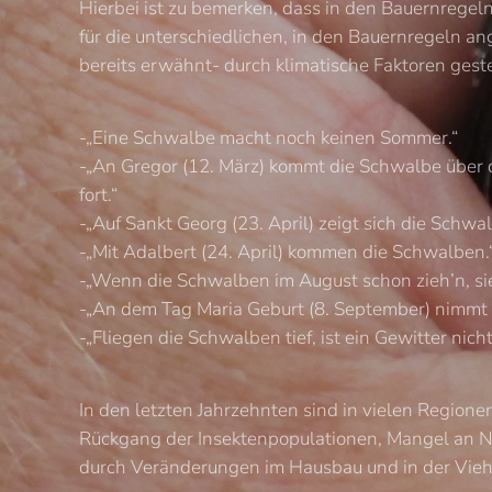
Hierbei ist zu bemerken, dass in den Bauernregel
für die unterschiedlichen, in den Bauernregeln 
bereits erwähnt- durch klimatische Faktoren gest
-„Eine Schwalbe macht noch keinen Sommer.“
-„An Gregor (12. März) kommt die Schwalbe über de
fort.“
-„Auf Sankt Georg (23. April) zeigt sich die Schwal
-„Mit Adalbert (24. April) kommen die Schwalben.
-„Wenn die Schwalben im August schon zieh’n, sie 
-„An dem Tag Maria Geburt (8. September) nimmt 
-„Fliegen die Schwalben tief, ist ein Gewitter nich
In den letzten Jahrzehnten sind in vielen Regione
Rückgang der Insektenpopulationen, Mangel an Ni
durch Veränderungen im Hausbau und in der Vieh