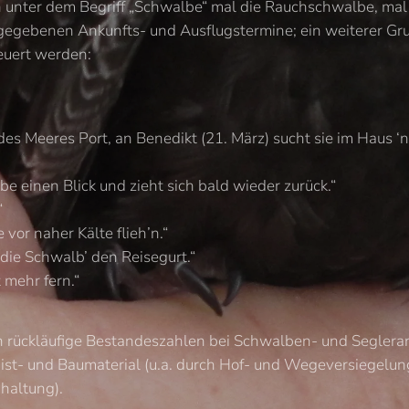
n unter dem Begriff „Schwalbe“ mal die Rauchschwalbe, mal 
angegebenen Ankunfts- und Ausflugstermine; ein weiterer Gr
euert werden:
s Meeres Port, an Benedikt (21. März) sucht sie im Haus ‘ne
be einen Blick und zieht sich bald wieder zurück.“
“
vor naher Kälte flieh’n.“
die Schwalb’ den Reisegurt.“
t mehr fern.“
n rückläufige Bestandeszahlen bei Schwalben- und Seglerart
st- und Baumaterial (u.a. durch Hof- und Wegeversiegelun
haltung).