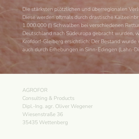
Die stärksten plötzlichen und überregionalen Ve
Diese werden oftmals durch drastische Kälteeinb
1.000.000 (!) Schwalben bei verschiedenen Rett
Deutschland nach Südeuropa gebracht wurden, war
Krofdorf-Gleiberg ersichtlich: Der Bestand wurde
auch durch Erhebungen in Sinn-Edingen (Lahn-Dill
AGROFOR
Consulting & Products
Dipl.-Ing. agr. Oliver Wegener
Wiesenstraße 36
35435 Wettenberg