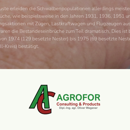
rluste erleiden die Schwalbenpopulationen allerdings meist
rüche, wie beispielsweise in den Jahren 1931, 1936, 1951 
ungsaktionen mit Zügen, Lastkraftwagen und Flugzeugen au
en die Bestandeseinbrüche zum Teil dramatisch. Dies ist 
 von 1974 (129 besetzte Nester) bis 1975 (69 besetzte Neste
-Kreis) bestätigt.