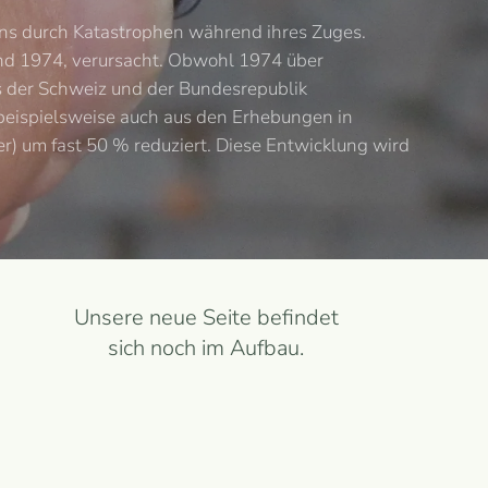
ens durch Katastrophen während ihres Zuges.
und 1974, verursacht. Obwohl 1974 über
s der Schweiz und der Bundesrepublik
beispielsweise auch aus den Erhebungen in
r) um fast 50 % reduziert. Diese Entwicklung wird
Unsere neue Seite befindet
sich noch im Aufbau.