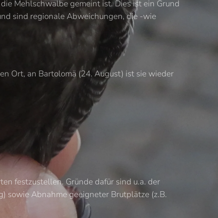
die Mehlschwalbe gemeint ist. Dies ist ein Grund
und sind regionale Abweichungen, die -wie
n Ort, an Bartolomä (24. August) ist sie wieder
en festzustellen. Gründe dafür sind u.a. der
g) sowie Abnahme geeigneter Brutplätze (z.B.