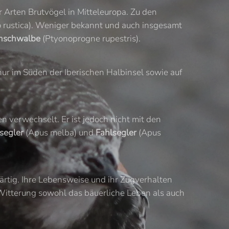
Arten Brutvögel in Mitteleuropa. Zu den
 rustica). Weniger bekannt und auch insgesamt
enschwalbe
(Ptyonoprogne rupestris).
 nur im Süden der Iberischen Halbinsel sowie auf
n verwechselt. Er ist jedoch nicht mit den
segler
(Apus melba) und
Fahlsegler
(Apus
tig. Ihre Lebensweise und ihr Zugverhalten
 Witterung sowohl das bäuerliche Leben als auch