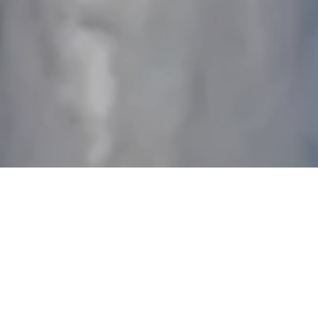
Unser Artenschutzhaus
Unsere Artenschutzhäuser sind für verschiedene
Vogel- und Fledermausarten konzipiert. Man kann die
Brutkammern und Quartiere nach Wunsch kombinieren
und so an Ihr Projekt anpassen.